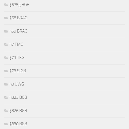
§675g BGB
§68 BRAO
§69 BRAO
§7 TMG
§71 TKG
§73 StGB
§8 UWG
§823 BGB
§826 BGB
§830 BGB