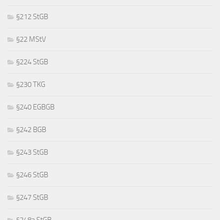
§212 StGB
§22 MStV
§224 StGB
§230 TKG
§240 EGBGB
§242 BGB
§243 StGB
§246 StGB
§247 StGB
§248a StGB