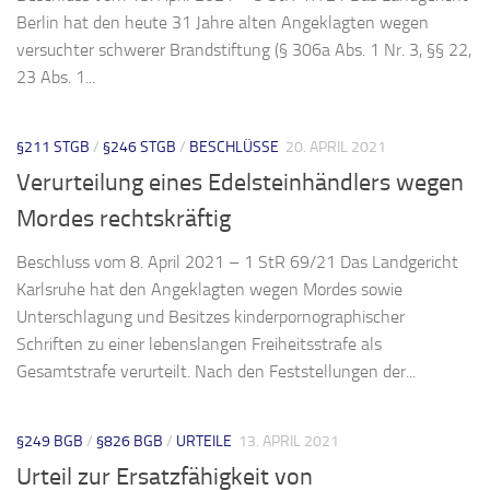
Berlin hat den heute 31 Jahre alten Angeklagten wegen
versuchter schwerer Brandstiftung (§ 306a Abs. 1 Nr. 3, §§ 22,
23 Abs. 1...
§211 STGB
/
§246 STGB
/
BESCHLÜSSE
20. APRIL 2021
Verurteilung eines Edelsteinhändlers wegen
Mordes rechtskräftig
Beschluss vom 8. April 2021 – 1 StR 69/21 Das Landgericht
Karlsruhe hat den Angeklagten wegen Mordes sowie
Unterschlagung und Besitzes kinderpornographischer
Schriften zu einer lebenslangen Freiheitsstrafe als
Gesamtstrafe verurteilt. Nach den Feststellungen der...
§249 BGB
/
§826 BGB
/
URTEILE
13. APRIL 2021
Urteil zur Ersatzfähigkeit von