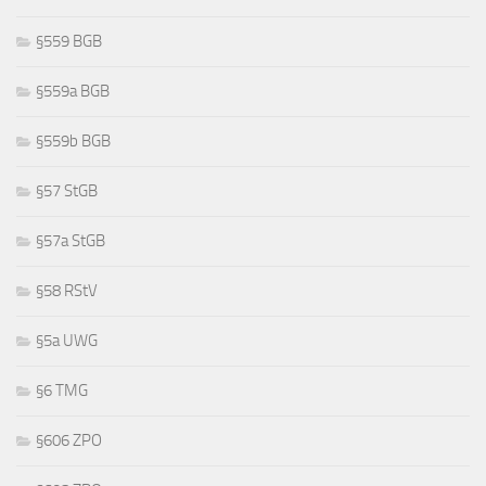
§559 BGB
§559a BGB
§559b BGB
§57 StGB
§57a StGB
§58 RStV
§5a UWG
§6 TMG
§606 ZPO