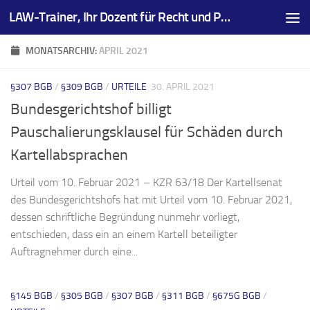
LAW-Trainer, Ihr Dozent für Recht und Prüfungsvorbereitungen
Zum Inhalt springen
MONATSARCHIV:
APRIL 2021
§307 BGB
/
§309 BGB
/
URTEILE
30. APRIL 2021
Bundesgerichtshof billigt
Pauschalierungsklausel für Schäden durch
Kartellabsprachen
Urteil vom 10. Februar 2021 – KZR 63/18 Der Kartellsenat
des Bundesgerichtshofs hat mit Urteil vom 10. Februar 2021,
dessen schriftliche Begründung nunmehr vorliegt,
entschieden, dass ein an einem Kartell beteiligter
Auftragnehmer durch eine...
§145 BGB
/
§305 BGB
/
§307 BGB
/
§311 BGB
/
§675G BGB
/