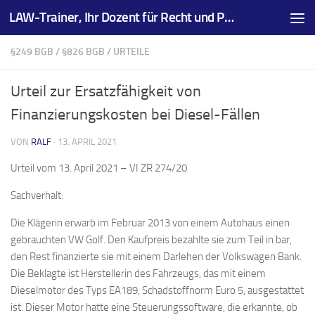
LAW-Trainer, Ihr Dozent für Recht und Prüfungsvorbereitungen
Zum Inhalt springen
§249 BGB
/
§826 BGB
/
URTEILE
Urteil zur Ersatzfähigkeit von
Finanzierungskosten bei Diesel-Fällen
VON
RALF
·
13. APRIL 2021
Urteil vom 13. April 2021 – VI ZR 274/20
Sachverhalt:
Die Klägerin erwarb im Februar 2013 von einem Autohaus einen
gebrauchten VW Golf. Den Kaufpreis bezahlte sie zum Teil in bar,
den Rest finanzierte sie mit einem Darlehen der Volkswagen Bank.
Die Beklagte ist Herstellerin des Fahrzeugs, das mit einem
Dieselmotor des Typs EA189, Schadstoffnorm Euro 5, ausgestattet
ist. Dieser Motor hatte eine Steuerungssoftware, die erkannte, ob