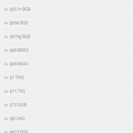
§651h BGB
§656 BGB
§675g BGB
§68 BRAO
§69 BRAO
§7 TMG
§71 TKG
§73 StGB
§8 UWG
§823 BGB