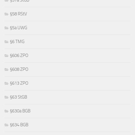
§57a StGB
§58 RStV
§5a UWG
§6 TMG
§606 ZPO
§608 ZPO
§613 ZPO
§63 StGB
§630a BGB
§634 BGB