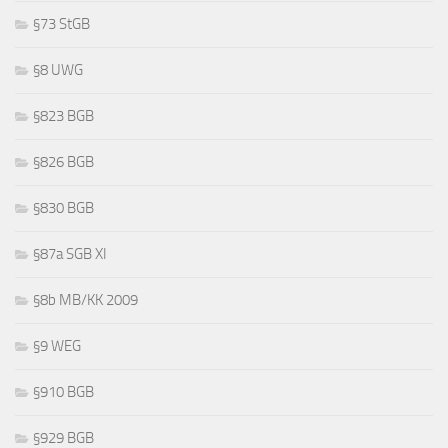
§73 StGB
§8 UWG
§823 BGB
§826 BGB
§830 BGB
§87a SGB XI
§8b MB/KK 2009
§9 WEG
§910 BGB
§929 BGB