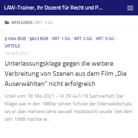
LAW-Trainer, Ihr Dozent für Recht und Prüfungsvorbereitungen
Zum Inhalt springen
KATEGORIE:
ART. 1 GG
§1004 BGB
/
§823 BGB
/
ART. 1 GG
/
ART. 2 GG
/
ART. 5 GG
/
URTEILE
18. MAI 2021
Unterlassungsklage gegen die weitere
Verbreitung von Szenen aus dem Film „Die
Auserwählten“ nicht erfolgreich
Urteil vom 18. Mai 2021 – VI ZR 441/19 Sachverhalt: Der
Kläger war in den 1980er Jahren Schüler der Odenwaldschule,
wo er über mehrere Jahre sexuell missbraucht wurde. Seit dem
Jahr 1998 machte er...