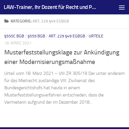
LAW-Trainer, Ihr Dozent für Recht und Prüfungsvorbereitungen
Zum Inhalt springen
KATEGORIE:
ART. 229 §49 EGBGB
§555C BGB
/
§559 BGB
/
ART. 229 §49 EGBGB
/
URTEILE
18. MÄRZ 2021
Musterfeststellungsklage zur Ankündigung
einer Modernisierungsmaßnahme
Urteil vom 18. März 2021 – VIII ZR 305/19 Der unter anderem
für das Mietrecht zuständige VIII. Zivilsenat des
Bundesgerichtshofs hat heute in einem
Musterfeststellungsverfahren entschieden, dass die
Vermieterin aufgrund der im Dezember 2018...