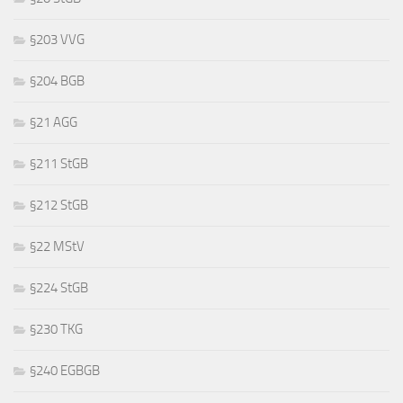
§203 VVG
§204 BGB
§21 AGG
§211 StGB
§212 StGB
§22 MStV
§224 StGB
§230 TKG
§240 EGBGB