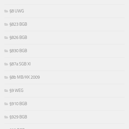
§8 UWG
§823 BGB
§826 BGB
§830 BGB
§87a SGB XI
§8b MB/KK 2009
§9 WEG
§910 BGB
§929 BGB