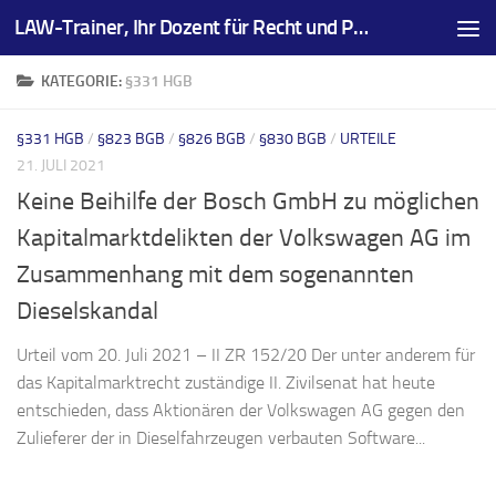
LAW-Trainer, Ihr Dozent für Recht und Prüfungsvorbereitungen
Zum Inhalt springen
KATEGORIE:
§331 HGB
§331 HGB
/
§823 BGB
/
§826 BGB
/
§830 BGB
/
URTEILE
21. JULI 2021
Keine Beihilfe der Bosch GmbH zu möglichen
Kapitalmarktdelikten der Volkswagen AG im
Zusammenhang mit dem sogenannten
Dieselskandal
Urteil vom 20. Juli 2021 – II ZR 152/20 Der unter anderem für
das Kapitalmarktrecht zuständige II. Zivilsenat hat heute
entschieden, dass Aktionären der Volkswagen AG gegen den
Zulieferer der in Dieselfahrzeugen verbauten Software...