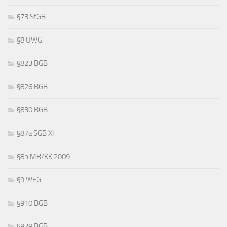
§73 StGB
§8 UWG
§823 BGB
§826 BGB
§830 BGB
§87a SGB XI
§8b MB/KK 2009
§9 WEG
§910 BGB
§929 BGB