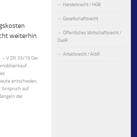
Handelsrecht / HGB
Gesellschaftsrecht
gskosten
Öffentliches Wirtschaftsrecht /
cht weiterhin
ÖwiR
Arbeitsrecht / ArbR
1 – V ZR 33/19 Der
mmobilienkauf
des
heute entschieden,
r Anspruch auf
ängeln der