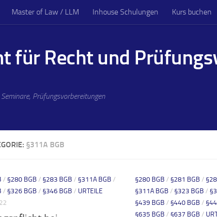
Master of Law / LLM
Inhouse Schulungen
Kurs buchen
nt für Recht und Prüfung
, Seminare, Prüfungsvorbereitungen
EGORIE:
§311A BGB
B
/
§280 BGB
/
§283 BGB
/
§311A BGB
/
§280 BGB
/
§281 BGB
/
§28
B
/
§326 BGB
/
§346 BGB
/
URTEILE
§311A BGB
/
§323 BGB
/
§
022
§439 BGB
/
§440 BGB
/
§44
§635 BGB
/
§637 BGB
/
URT