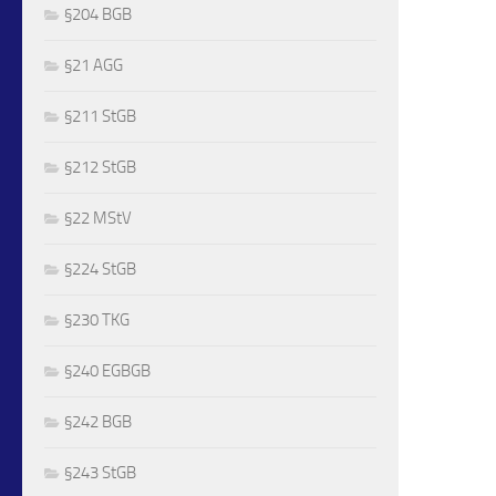
§204 BGB
§21 AGG
§211 StGB
§212 StGB
§22 MStV
§224 StGB
§230 TKG
§240 EGBGB
§242 BGB
§243 StGB