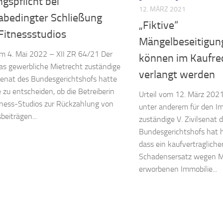
gspflicht bei
12. MÄRZ 2021
abedingter Schließung
„Fiktive“
Fitnessstudios
Mängelbeseitigun
om 4. Mai 2022 – XII ZR 64/21 Der
können im Kaufre
 das gewerbliche Mietrecht zuständige
verlangt werden
ilsenat des Bundesgerichtshofs hatte
e zu entscheiden, ob die Betreiberin
Urteil vom 12. März 202
tness-Studios zur Rückzahlung von
unter anderem für den I
beiträgen...
zuständige V. Zivilsenat 
Bundesgerichtshofs hat 
dass ein kaufvertragliche
Schadensersatz wegen M
erworbenen Immobilie...