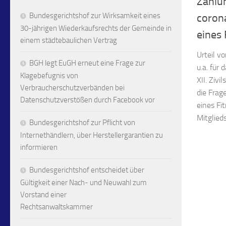
Zahlun
Bundesgerichtshof zur Wirksamkeit eines
coron
30-jährigen Wiederkaufsrechts der Gemeinde in
eines 
einem städtebaulichen Vertrag
Urteil v
BGH legt EuGH erneut eine Frage zur
u.a. für
Klagebefugnis von
XII. Ziv
Verbraucherschutzverbänden bei
die Frag
Datenschutzverstößen durch Facebook vor
eines Fi
Mitglieds
Bundesgerichtshof zur Pflicht von
Internethändlern, über Herstellergarantien zu
informieren
Bundesgerichtshof entscheidet über
Gültigkeit einer Nach- und Neuwahl zum
Vorstand einer
Rechtsanwaltskammer