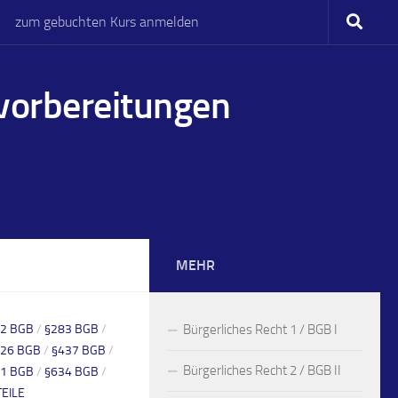
zum gebuchten Kurs anmelden
svorbereitungen
MEHR
2 BGB
/
§283 BGB
/
Bürgerliches Recht 1 / BGB I
326 BGB
/
§437 BGB
/
Bürgerliches Recht 2 / BGB II
1 BGB
/
§634 BGB
/
EILE