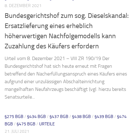
8. DEZEMBER 2021
Bundesgerichtshof zum sog. Dieselskandal:
Ersatzlieferung eines erheblich
höherwertigen Nachfolgemodells kann
Zuzahlung des Käufers erfordern
Urteil vom 8. Dezember 2021 – VIII ZR 190/19 Der
Bundesgerichtshof hat sich heute erneut mit Fragen
betreffend den Nacherfüllungsanspruch eines Käufers eines
aufgrund einer unzulässigen Abschalteinrichtung
mangelhaften Neufahrzeugs beschäftigt (vgl. hierzu bereits
Senatsurteile...
§275 BGB
/
§434 BGB
/
§437 BGB
/
§438 BGB
/
§439 BGB
/
§474
BGB
/
§475 BGB
/
URTEILE
21. JULI 2021