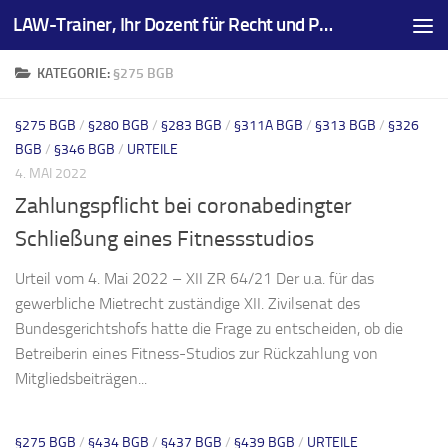
LAW-Trainer, Ihr Dozent für Recht und Prüfungsvorbereitungen
Zum Inhalt springen
KATEGORIE:
§275 BGB
§275 BGB
/
§280 BGB
/
§283 BGB
/
§311A BGB
/
§313 BGB
/
§326
BGB
/
§346 BGB
/
URTEILE
4. MAI 2022
Zahlungspflicht bei coronabedingter
Schließung eines Fitnessstudios
Urteil vom 4. Mai 2022 – XII ZR 64/21 Der u.a. für das
gewerbliche Mietrecht zuständige XII. Zivilsenat des
Bundesgerichtshofs hatte die Frage zu entscheiden, ob die
Betreiberin eines Fitness-Studios zur Rückzahlung von
Mitgliedsbeiträgen...
§275 BGB
/
§434 BGB
/
§437 BGB
/
§439 BGB
/
URTEILE