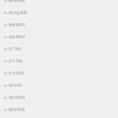
§656 BGB
§675g BGB
§68 BRAO
§69 BRAO
§7 TMG
§71 TKG
§73 StGB
§8 UWG
§823 BGB
§826 BGB