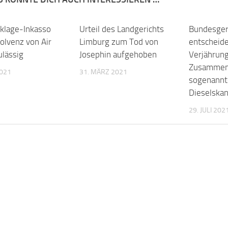
klage-Inkasso
Urteil des Landgerichts
Bundesger
olvenz von Air
Limburg zum Tod von
entscheide
ulässig
Josephin aufgehoben
Verjährun
Zusammen
2021
31. MÄRZ 2021
sogenann
Dieselskan
29. JULI 202