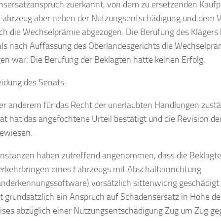
sersatzanspruch zuerkannt, von dem zu ersetzenden Kaufpr
Fahrzeug aber neben der Nutzungsentschädigung und dem V
ich die Wechselprämie abgezogen. Die Berufung des Klägers 
 als nach Auffassung des Oberlandesgerichts die Wechselprä
gen war. Die Berufung der Beklagten hatte keinen Erfolg.
idung des Senats:
er anderem für das Recht der unerlaubten Handlungen zustä
nat hat das angefochtene Urteil bestätigt und die Revision d
ewiesen.
instanzen haben zutreffend angenommen, dass die Beklagte
erkehrbringen eines Fahrzeugs mit Abschalteinrichtung
anderkennungssoftware) vorsätzlich sittenwidrig geschädigt
t grundsätzlich ein Anspruch auf Schadensersatz in Höhe de
ises abzüglich einer Nutzungsentschädigung Zug um Zug g