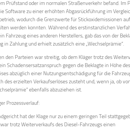
em Prüfstand oder im normalen Straßenverkehr befand. Im P
die Software zu einer erhöhten Abgasrückführung im Vergle
etrieb, wodurch die Grenzwerte für Stickoxidemissionen au
lten werden konnten. Während des erstinstanzlichen Verfa
ein Fahrzeug eines anderen Herstellers, gab das von der Bekl
g in Zahlung und erhielt zusätzlich eine „Wechselprämie“.
n den Parteien war streitig, ob dem Kläger trotz des Weite
ein Schadensersatzanspruch gegen die Beklagte in Höhe des
ises abzüglich einer Nutzungsentschädigung für die Fahrze
ch des erzielten Verkaufserlöses zusteht und, wenn ja, ob v
chselprämie“ ebenfalls abzuziehen ist.
ger Prozessverlauf:
dgericht hat der Klage nur zu einem geringen Teil stattgege
zwar trotz Weiterverkaufs des Diesel-Fahrzeugs einen