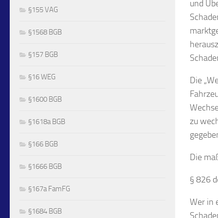
und Übe
§155 VAG
Schaden
marktge
§1568 BGB
heraus
§157 BGB
Schaden
§16 WEG
Die „We
Fahrzeu
§1600 BGB
Wechsel
zu wech
§1618a BGB
gegeben
§166 BGB
Die maß
§1666 BGB
§ 826 d
§167a FamFG
Wer in 
§1684 BGB
Schaden