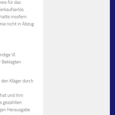
eis für das
erkaufserlös
hatte insofern
mie nicht in Abzug
ndige VI.
er Beklagten
 den Kläger durch
 hat und ihm
s gezahlten
egen Herausgabe