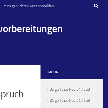
zum gebuchten Kurs anmelden
svorbereitungen
MEHR
Bürgerliches Recht 1 / BGB I
spruch
Bürgerliches Recht 2 / BGB II