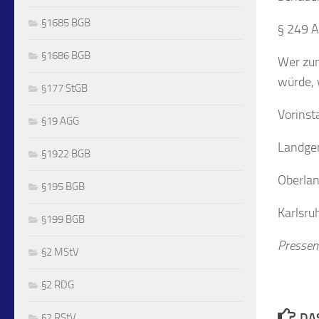
§1685 BGB
§ 249 A
§1686 BGB
Wer zum
würde, 
§177 StGB
Vorinst
§19 AGG
Landger
§1922 BGB
Oberlan
§195 BGB
Karlsru
§199 BGB
Pressem
§2 MStV
§2 RDG
DA
§2 RStV