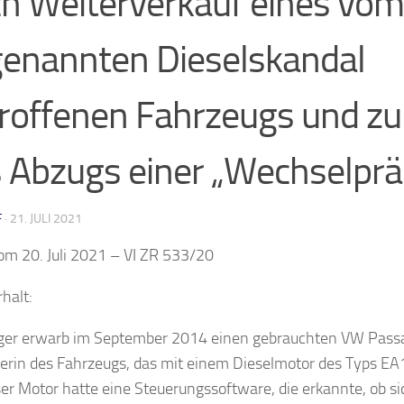
h Weiterverkauf eines vom
enannten Dieselskandal
roffenen Fahrzeugs und zu
 Abzugs einer „Wechselpr
F
·
21. JULI 2021
vom 20. Juli 2021 – VI ZR 533/20
halt:
ger erwarb im September 2014 einen gebrauchten VW Passat
lerin des Fahrzeugs, das mit einem Dieselmotor des Typs EA
eser Motor hatte eine Steuerungssoftware, die erkannte, ob s