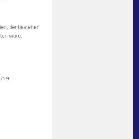
len, der bestehen
ten wäre.
7/19