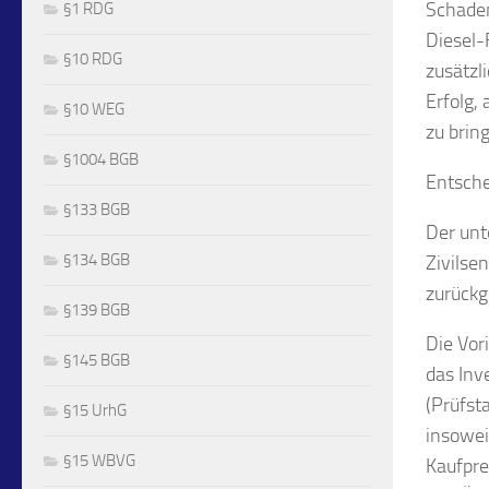
Schaden
§1 RDG
Diesel-
§10 RDG
zusätzl
Erfolg,
§10 WEG
zu brin
§1004 BGB
Entsche
§133 BGB
Der unt
§134 BGB
Zivilse
zurückg
§139 BGB
Die Vor
§145 BGB
das Inv
(Prüfst
§15 UrhG
insowei
§15 WBVG
Kaufpre