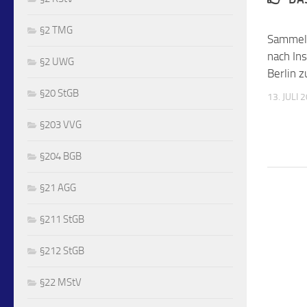
§2 TMG
Sammel
nach Ins
§2 UWG
Berlin z
§20 StGB
13. JULI 
§203 VVG
§204 BGB
§21 AGG
§211 StGB
§212 StGB
§22 MStV