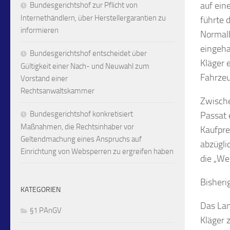
auf ein
Bundesgerichtshof zur Pflicht von
Internethändlern, über Herstellergarantien zu
führte 
informieren
Normalb
eingeha
Bundesgerichtshof entscheidet über
Kläger 
Gültigkeit einer Nach- und Neuwahl zum
Fahrzeu
Vorstand einer
Rechtsanwaltskammer
Zwische
Bundesgerichtshof konkretisiert
Passat 
Maßnahmen, die Rechtsinhaber vor
Kaufpre
Geltendmachung eines Anspruchs auf
abzügli
Einrichtung von Websperren zu ergreifen haben
die „We
Bisheri
KATEGORIEN
Das Lan
§1 PAnGV
Kläger 