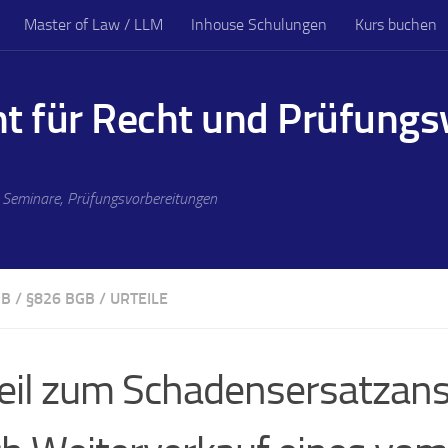
Master of Law / LLM
Inhouse Schulungen
Kurs buchen
nt für Recht und Prüfung
, Seminare, Prüfungsvorbereitungen
GB
/
§826 BGB
/
URTEILE
eil zum Schadensersatzan