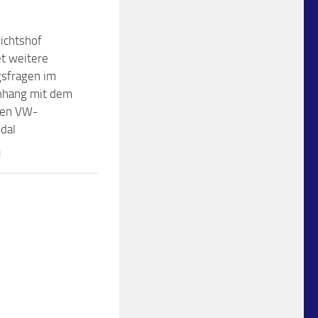
ichtshof
t weitere
gsfragen im
hang mit dem
ten VW-
dal
1