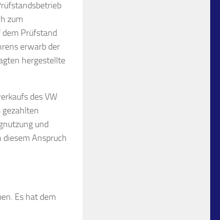
rüfstandsbetrieb
ich zum
f dem Prüfstand
hrens erwarb der
agten hergestellte
rverkaufs des VW
 gezahlten
ugnutzung und
on diesem Anspruch
ben. Es hat dem