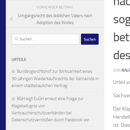
nac
VORHERIGER BEITRAG
sog
Umgangsrecht des leiblichen Vaters nach
Adoption des Kindes
bet
Suchen
nach:
des
URTEILE
VON
RAL
Bundesgerichtshof zur Wirksamkeit eines
30-jährigen Wiederkaufsrechts der Gemeinde in
Urteil 
einem städtebaulichen Vertrag
Sachver
BGH legt EuGH erneut eine Frage zur
Klagebefugnis von
Der Klä
Verbraucherschutzverbänden bei
Herstel
Datenschutzverstößen durch Facebook vor
ist. Di