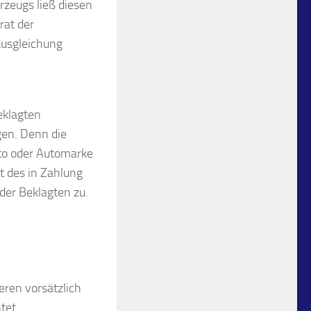
rzeugs ließ diesen
rat der
ausgleichung
eklagten
gen. Denn die
uto oder Automarke
t des in Zahlung
der Beklagten zu.
eren vorsätzlich
tet.