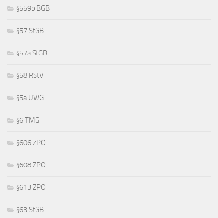
§559b BGB
§57 StGB
§57a StGB
§58 RStV
§5a UWG
§6 TMG
§606 ZPO
§608 ZPO
§613 ZPO
§63 StGB