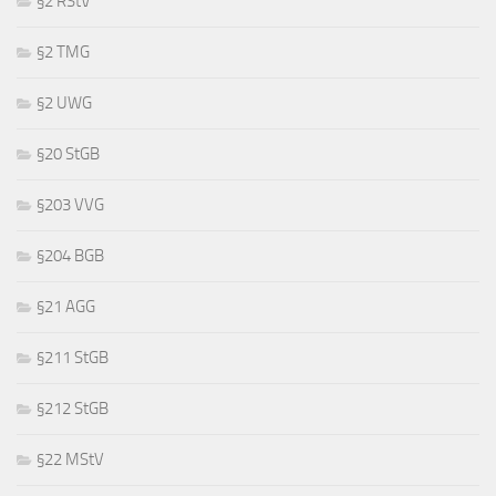
§2 RStV
§2 TMG
§2 UWG
§20 StGB
§203 VVG
§204 BGB
§21 AGG
§211 StGB
§212 StGB
§22 MStV