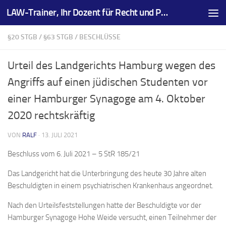
LAW-Trainer, Ihr Dozent für Recht und Prüfungsvorbereitungen
Zum Inhalt springen
§20 STGB
/
§63 STGB
/
BESCHLÜSSE
Urteil des Landgerichts Hamburg wegen des
Angriffs auf einen jüdischen Studenten vor
einer Hamburger Synagoge am 4. Oktober
2020 rechtskräftig
VON
RALF
·
13. JULI 2021
Beschluss vom 6. Juli 2021 – 5 StR 185/21
Das Landgericht hat die Unterbringung des heute 30 Jahre alten
Beschuldigten in einem psychiatrischen Krankenhaus angeordnet.
Nach den Urteilsfeststellungen hatte der Beschuldigte vor der
Hamburger Synagoge Hohe Weide versucht, einen Teilnehmer der