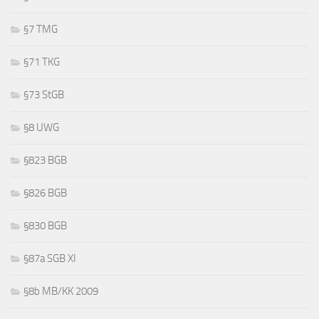
§7 TMG
§71 TKG
§73 StGB
§8 UWG
§823 BGB
§826 BGB
§830 BGB
§87a SGB XI
§8b MB/KK 2009