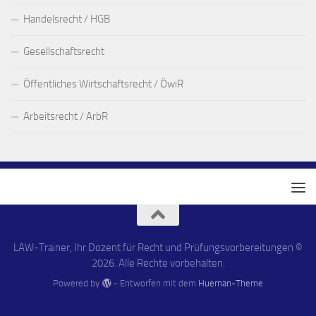
Handelsrecht / HGB
Gesellschaftsrecht
Öffentliches Wirtschaftsrecht / ÖwiR
Arbeitsrecht / ArbR
LAW-Trainer, Ihr Dozent für Recht und Prüfungsvorbereitungen ©
2026. Alle Rechte vorbehalten.
Powered by
- Entworfen mit dem
Hueman-Theme