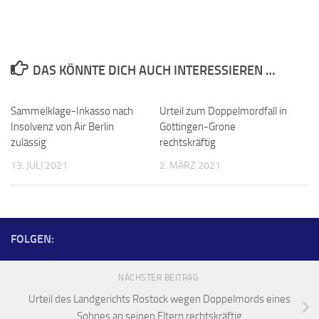
DAS KÖNNTE DICH AUCH INTERESSIEREN …
Sammelklage-Inkasso nach
Urteil zum Doppelmordfall in
Insolvenz von Air Berlin
Göttingen-Grone
zulässig
rechtskräftig
13. JULI 2021
2. MÄRZ 2021
FOLGEN:
NÄCHSTER BEITRAG
Urteil des Landgerichts Rostock wegen Doppelmords eines
Sohnes an seinen Eltern rechtskräftig