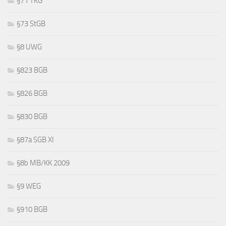
§71 TKG
§73 StGB
§8 UWG
§823 BGB
§826 BGB
§830 BGB
§87a SGB XI
§8b MB/KK 2009
§9 WEG
§910 BGB