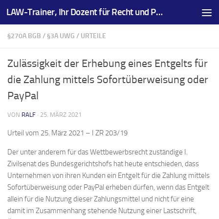
LAW-Trainer, Ihr Dozent für Recht und Prüfungsvorbereitungen
Zum Inhalt springen
§270A BGB
/
§3A UWG
/
URTEILE
Zulässigkeit der Erhebung eines Entgelts für
die Zahlung mittels Sofortüberweisung oder
PayPal
VON
RALF
·
25. MÄRZ 2021
Urteil vom 25. März 2021 – I ZR 203/19
Der unter anderem für das Wettbewerbsrecht zuständige I.
Zivilsenat des Bundesgerichtshofs hat heute entschieden, dass
Unternehmen von ihren Kunden ein Entgelt für die Zahlung mittels
Sofortüberweisung oder PayPal erheben dürfen, wenn das Entgelt
allein für die Nutzung dieser Zahlungsmittel und nicht für eine
damit im Zusammenhang stehende Nutzung einer Lastschrift,