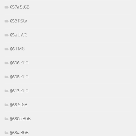
§57a StGB
§58 RStV
§5a UWG
§6 TMG
§606 ZPO
§608 ZPO
§613 ZPO
§63 StGB
§630a BGB
§634 BGB